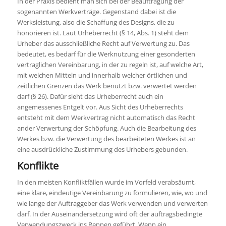
In der Praxis bedient man sich bei der Beauftragung der
sogenannten Werkverträge. Gegenstand dabei ist die
Werksleistung, also die Schaffung des Designs, die zu
honorieren ist. Laut Urheberrecht (§ 14, Abs. 1) steht dem
Urheber das ausschließliche Recht auf Verwertung zu. Das
bedeutet, es bedarf für die Werknutzung einer gesonderten
vertraglichen Vereinbarung, in der zu regeln ist, auf welche Art,
mit welchen Mitteln und innerhalb welcher örtlichen und
zeitlichen Grenzen das Werk benutzt bzw. verwertet werden
darf (§ 26). Dafür sieht das Urheberrecht auch ein
angemessenes Entgelt vor. Aus Sicht des Urheberrechts
entsteht mit dem Werkvertrag nicht automatisch das Recht
ander Verwertung der Schöpfung. Auch die Bearbeitung des
Werkes bzw. die Verwertung des bearbeiteten Werkes ist an
eine ausdrückliche Zustimmung des Urhebers gebunden.
Konflikte
In den meisten Konfliktfällen wurde im Vorfeld verabsäumt,
eine klare, eindeutige Vereinbarung zu formulieren, wie, wo und
wie lange der Auftraggeber das Werk verwenden und verwerten
darf. In der Auseinandersetzung wird oft der auftragsbedingte
Verwendungszweck ins Rennen geführt. Wenn ein