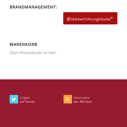
BRANDMANAGEMENT:
®
MarkenFührungsGuide
WARENKORB
Dein Warenkorb ist leer.
Folgen
Abonniere
auf Twitter
den RSS Feed