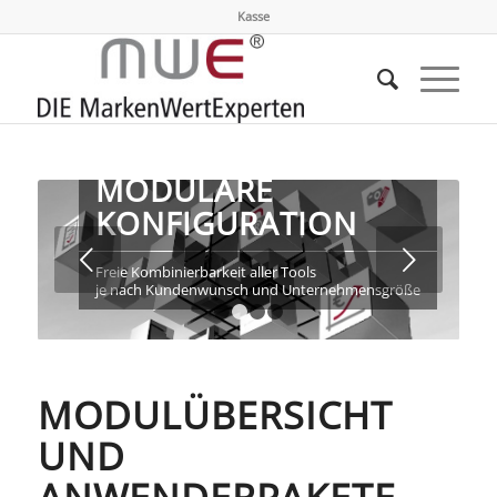
Kasse
MODULARE
KONFIGURATION
Weiter
Freie Kombinierbarkeit aller Tools
je nach Kundenwunsch und Unternehmensgröße
1
2
3
4
MODULÜBERSICHT
UND