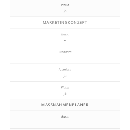
ja
MARKETINGKONZEPT
–
–
ja
ja
MASSNAHMENPLANER
–