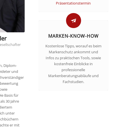
Präsentationstermin
MARKEN-KNOW-HOW
ler
esellschafter
Kostenlose Tipps, worauf es beim
Markenschutz ankommt und
Infos zu praktischen Tools, sowie
kostenfreie Einblicke in
, Diplom-
professionelle
eideter und
Markenberatungsabläufe und
achverständiger
Fachstudien.
enbewertung
owie
e Basis für
als 30 Jahre
diertem
ich unter
achbüchern
achte er mit