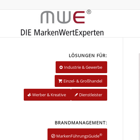
LÖSUNGEN FÜR:
Industrie & Gewerbe
Einzel- & Großhandel
Werber & Kreative
Dienstleister
BRANDMANAGEMENT:
®
MarkenFührungsGuide