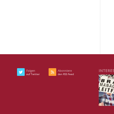
INTERE
Folgen
Abonniere
auf Twitter
den RSS Feed