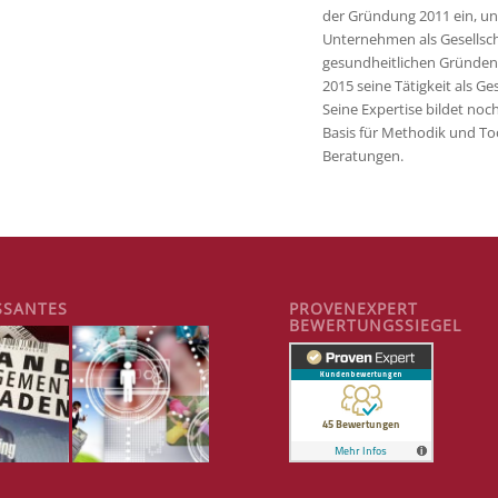
der Gründung 2011 ein, un
Unternehmen als Gesellsch
gesundheitlichen Gründen
2015 seine Tätigkeit als Ges
Seine Expertise bildet noc
Basis für Methodik und To
Beratungen.
SSANTES
PROVENEXPERT
BEWERTUNGSSIEGEL