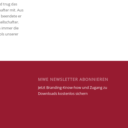
d trug das
after mit. Aus
 beendete er
ellschafter.
h immer die
ols unserer
MWE NEWSLETTER ABONNIEREN
Jetzt Branding-Know-how und Zugang zu
Downloads kostenlos sichern