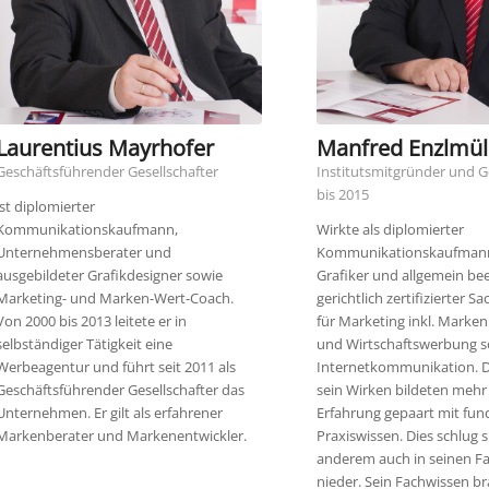
Laurentius Mayrhofer
Manfred Enzlmül
Geschäftsführender Gesellschafter
Institutsmitgründer und G
bis 2015
ist diplomierter
Kommunikationskaufmann,
Wirkte als diplomierter
Unternehmensberater und
Kommunikationskaufmann
ausgebildeter Grafikdesigner sowie
Grafiker und allgemein be
Marketing- und Marken-Wert-Coach.
gerichtlich zertifizierter S
Von 2000 bis 2013 leitete er in
für Marketing inkl. Mark
selbständiger Tätigkeit eine
und Wirtschaftswerbung s
Werbeagentur und führt seit 2011 als
Internetkommunikation. Di
Geschäftsführender Gesellschafter das
sein Wirken bildeten mehr 
Unternehmen. Er gilt als erfahrener
Erfahrung gepaart mit fun
Markenberater und Markenentwickler.
Praxiswissen. Dies schlug s
anderem auch in seinen F
nieder. Sein Fachwissen br