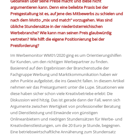
Gedanken über seine Preise macht und diese nicht
argumentieren kann. Denn eine beliebte Praxis bei der
Preisgestaltung ist es, auf jene des Mitbewerbs zu schielen und
nach dem Motto „mix und match“ vorzugehen. Was sind
übliche Stundensätze in der niederösterreichischen
Werbebranche? Wie kann man seinen Preis glaubwürdig
vertreten? Wie hilft die eigene Positionierung bei der
Preisforderung?
Im Werbemonitor WM01/2020 ging es um Orientierungshilfen
für Kunden, um den richtigen Werbepartner zu finden.
Basierend auf den Ergebnissen der Branchenstudie der
Fachgruppe Werbung und Marktkommunikation haben wir
zehn Punkte aufgelistet, die ins Gewicht fallen. In diesem Artikel
nehmen wir das Preisargument unter die Lupe. Situationen wie
diese haben sicher schon viele Kreativbetriebe erlebt: Die
Diskussion wird hitzig. Das ist gerade dann der Fall, wenn sich
Argumente zwischen Wertigkeit von professioneller Beratung
und Dienstleistung und Einwände von günstigen
Onlineanbietern und niedrigen Stundensätzen für Werbe- und
Kreativdienstleistungen, um die 20 Euro je Stunde, begegnen.
Eine betriebswirtschaftliche Annäherung zum Stundensatz