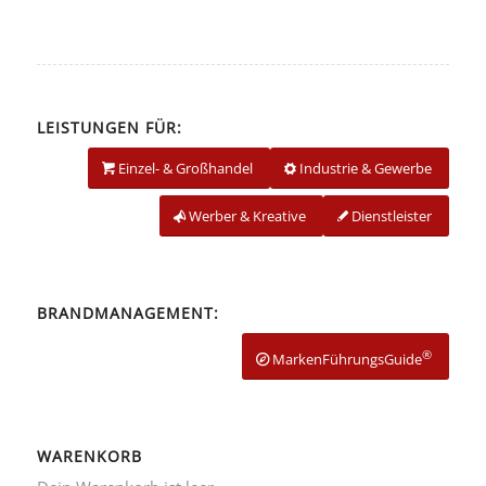
LEISTUNGEN FÜR:
Einzel- & Großhandel
Industrie & Gewerbe
Werber & Kreative
Dienstleister
BRANDMANAGEMENT:
®
MarkenFührungsGuide
WARENKORB