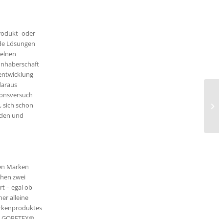
rodukt- oder
de Lösungen
zelnen
 Inhaberschaft
entwicklung
daraus
ionsversuch
, sich schon
rden und
den Marken
ehen zwei
rt – egal ob
er alleine
arkenproduktes
von GORETEX®