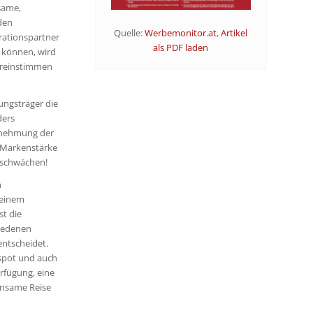
same,
den
Quelle:
Werbemonitor.at
,
Artikel
rationspartner
als PDF laden
n können, wird
bereinstimmen
ngsträger die
ders
rnehmung der
 Markenstärke
 schwächen!
n
 einem
t die
hiedenen
entscheidet.
spot und auch
rfügung, eine
insame Reise