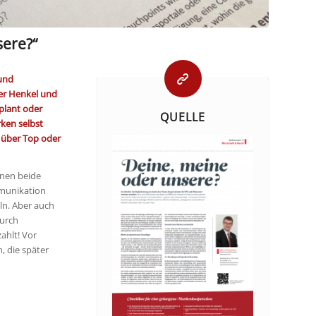
sere?“
 und
er Henkel und
plant oder
QUELLE
ken selbst
n über Top oder
enen beide
mmunikation
n. Aber auch
durch
ahlt! Vor
, die später