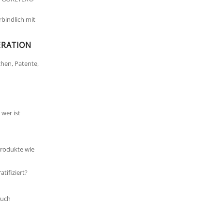
bindlich mit
ERATION
hen, Patente,
wer ist
rodukte wie
tifiziert?
ruch