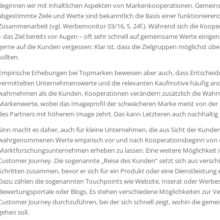
Beginnen wir mit inhaltlichen Aspekten von Markenkooperationen. Gemein
abgestimmte Ziele und Werte sind bekanntlich die Basis einer funktionieren
Zusammenarbeit (vgl. Werbemonitor 03/16, S. 24f.). Während sich die Koope
– das Ziel bereits vor Augen – oft sehr schnell auf gemeinsame Werte einige
gerne auf die Kunden vergessen: Klar ist, dass die Zielgruppen möglichst ü
sollten.
Empirische Erhebungen bei Topmarken beweisen aber auch, dass Entscheidu
vermittelten Unternehmenswerte und die relevanten Kaufmotive häufig an
wahrnehmen als die Kunden. Kooperationen verändern zusätzlich die Wah
Markenwerte, wobei das Imageprofil der schwächeren Marke meist von der
des Partners mit höherem Image zehrt. Das kann Letzteren auch nachhaltig
Sinn macht es daher, auch für kleine Unternehmen, die aus Sicht der Kunde
wahrgenommenen Werte empirisch vor und nach Kooperationsbeginn von
Marktforschungsunternehmen erheben zu lassen. Eine weitere Möglichkeit is
Customer Journey. Die sogenannte „Reise des Kunden“ setzt sich aus versc
Schritten zusammen, bevor er sich für ein Produkt oder eine Dienstleistung 
Dazu zählen die sogenannten Touchpoints wie Website, Inserat oder Werbe
Bewertungsportale oder Blogs. Es stehen verschiedene Möglichkeiten zur Ve
Customer Journey durchzuführen, bei der sich schnell zeigt, wohin die geme
gehen soll.