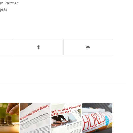
em Partner,
elt?