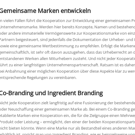
Gemeinsame Marken entwickeln
In vielen Fällen führt die Kooperation zur Entwicklung einer gemeinsamen P
Unternehmensmarke. Werden hier bereits Konzepte, Namen und bestehen
oder andere immaterielle Vermögenswerte zur Kooperationsmarke von ein
Partnern beigesteuert, sind jedenfalls die Dokumentation der Urheber- und
sowie eine gemeinsame Wertbestimmung zu empfehlen. Erfolgt die Marken
gemeinschaftlich, ist sehr oft davon auszugehen, dass das Urheberrecht an 
entstandenen Werken allen Miturhebern zusteht. Und nicht jeder Kooperat
führt zu einer langfristigen Unternehmenspartnerschaft. Ratsam ist es daher
bei Anbahnung einer möglichen Kooperation über diese Aspekte klar zu we
entsprechende Regelungen zu vereinbaren.
Co-Branding und Ingredient Branding
Nicht jede Kooperation zielt langfristig auf eine Fusionierung der bestehen
oder Neuschaffung einer gemeinsamen Marke ab. Bei einem Co-Branding g
etablierte Marken eine Kooperation ein, die für die Zielgruppe einen Mehrwe
Produkt oder Leistung – ermöglicht, den einer der beiden Kooperationspartn
nicht bieten könnte. Wenn eine Marke nur als Bestandteil eines anderen M
erhältlich ist, spricht man von Ingredient Branding, wie es beispielsweise 