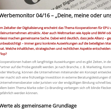
Werbemonitor 04/16 – „Deine, meine oder un
Im Zeitalter der Digitalisierung erscheint das Thema Kooperationen für EPU
Kleinunternehmen attraktiv. Aber auch Weltmarken wie Apple und BMW od
Alessi machen gemeinsame Sache. Dabei wird deutlich, dass jede Allianz – ge
unbeabsichtigt – immer ganz konkrete Auswirkungen auf die beteiligten Mar
hat. Welche inhaltlichen, strategischen und rechtlichen Aspekte entscheide
Flop?
Kooperationen haben oft langfristige Auswirkungen und es gibt Zeiten, in d
Partner auf die Probe gestellt werden. Je nach Branche, z. B. Marketing, Ko
oder Werbung, können die Unternehmen miteinander ein Konzept entwickel
hier macht sich eine frühzeitige Investition in externe Beratungsleistungen 
Unternehmensberater oder Juristen vor der endgültigen Bindung schnell bez
allem beim Thema Marke oder Co-Branding verbergen sich oft blinde Flecken
gefährlich werden können.
Werte als gemeinsame Grundlage