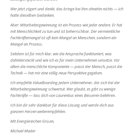
Wer jetzt zögert und denkt, das bringe bei ihm ohnehin nichts — ich
hatte dieselben Gedanken.
Aber: Mitarbeitergewinnung ist ein Prozess wie jeder andere. Er hat
mit Menschlichkeit zu tun
und ist beherrschbar. Der vermeintliche
Fachkräftemangel ist oft kein Mangel an Menschen,
sondern ein
Mangel an Prozess.
Seitdem ist für mich klar, wie die Ansprache funktioniert, was
dahintersteckt und wie ich es für
mein Unternehmen umsetze. Vor
allem die menschliche Komponente — passt der Mensch,
passt die
Technik — hat mir eine völlig neue Perspektive gegeben.
Ich empfehle ValueBoarding jedem Unternehmer, der sich bei der
Mitarbeitergewinnung
schwertut. Wer glaubt, es gibt zu wenige
Fachkräfte — lass dich von Laurentius eines Besseren
belehren.
Ich bin dir sehr dankbar für diese Lösung und werde dich aus
ganzem Herzen weiterempfehlen.
Mit Energiereichen Grü.en,
Michael Mader