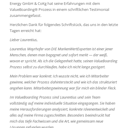
Energy GmbH & CoKg hat seine Erfahrungen mit dem
ValueBoarding® Prozess in einem schriftlichen Testimonial
zusammengefasst.
Herzlichen Dank für folgendes Schriftstück, das uns in den letzte
Tagen erreicht hat:
Lieber Laurentius,
Laurentius Mayrhofer von DIE MarkenWertExperten ist einer jener
Menschen, denen man
begegnet und sofort merkt — der weiß,
wovon er spricht. Als ich die Gelegenheit hatte, seinen
ValueBoarding
Prozess selbst zu durchlaufen, habe ich nicht lange gezögert.
Mein Problem war konkret: Ich wusste nicht, wie ich Mitarbeiter
gewinne, welcher Prozess
dahintersteckt und wie ich das strukturiert
angehen kann. Mitarbeitergewinnung war für mich
ein blinder Fleck.
Im ValueBoarding Prozess sind Laurentius und sein Team
vollständig auf meine individuelle
Situation eingegangen. Sie haben
meine Herausforderungen analysiert, konkrete Ideenentwickelt und
alles auf meine Firma zugeschnitten. Besonders beeindruckt hat
mich das tiefe
Fachwissen und die Art, wie gemeinsam neue
Lösungen gefunden wurden.