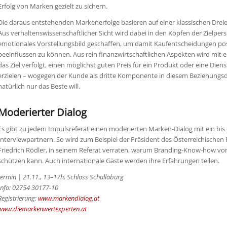
Erfolg von Marken gezielt zu sichern.
Die daraus entstehenden Markenerfolge basieren auf einer klassischen Drei
Aus verhaltenswissenschaftlicher Sicht wird dabei in den Köpfen der Zielper
emotionales Vorstellungsbild geschaffen, um damit Kaufentscheidungen pos
beeinflussen zu können. Aus rein finanzwirtschaftlichen Aspekten wird mit 
das Ziel verfolgt, einen möglichst guten Preis für ein Produkt oder eine Diens
erzielen – wogegen der Kunde als dritte Komponente in diesem Beziehungsdr
natürlich nur das Beste will.
Moderierter Dialog
Es gibt zu jedem Impulsreferat einen moderierten Marken-Dialog mit ein bis 
Interviewpartnern. So wird zum Beispiel der Präsident des Österreichischen
Friedrich Rödler, in seinem Referat verraten, warum Branding-Know-how vo
schützen kann. Auch internationale Gäste werden ihre Erfahrungen teilen.
termin | 21.11., 13–17h, Schloss Schallaburg
Info: 02754 30177-10
Registrierung:
www.markendialog.at
www.diemarkenwertexperten.at