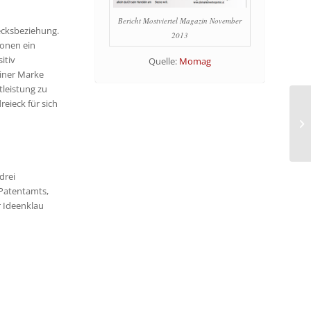
Bericht Mostviertel Magazin November
ecksbeziehung.
2013
sonen ein
itiv
Quelle:
Momag
einer Marke
tleistung zu
eieck für sich
drei
 Patentamts,
r Ideenklau