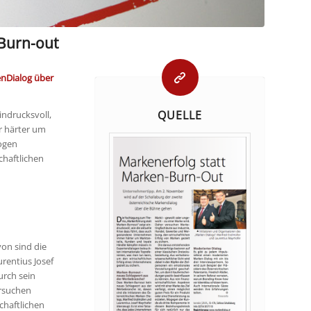
Burn-out
enDialog über
QUELLE
ndrucksvoll,
r härter um
ogen
chaftlichen
on sind die
rentius Josef
urch sein
ersuchen
chaftlichen