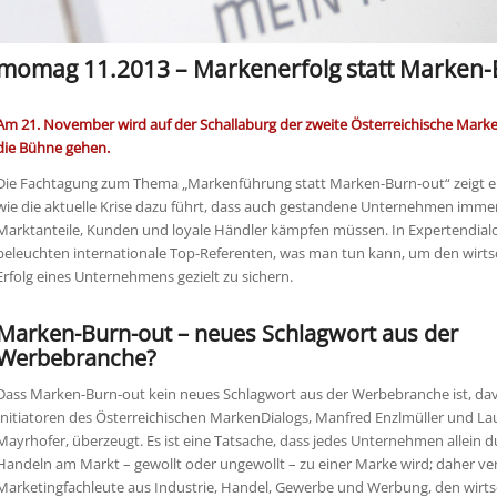
momag 11.2013 – Markenerfolg statt Marken-
Am 21. November wird auf der Schallaburg der zweite Österreichische Mark
die Bühne gehen.
Die Fachtagung zum Thema „Markenführung statt Marken-Burn-out“ zeigt ei
wie die aktuelle Krise dazu führt, dass auch gestandene Unternehmen imme
Marktanteile, Kunden und loyale Händler kämpfen müssen. In Expertendial
beleuchten internationale Top-Referenten, was man tun kann, um den wirts
Erfolg eines Unternehmens gezielt zu sichern.
Marken-Burn-out – neues Schlagwort aus der
Werbebranche?
Dass Marken-Burn-out kein neues Schlagwort aus der Werbebranche ist, dav
Initiatoren des Österreichischen MarkenDialogs, Manfred Enzlmüller und Lau
Mayrhofer, überzeugt. Es ist eine Tatsache, dass jedes Unternehmen allein d
Handeln am Markt – gewollt oder ungewollt – zu einer Marke wird; daher v
Marketingfachleute aus Industrie, Handel, Gewerbe und Werbung, den wirts