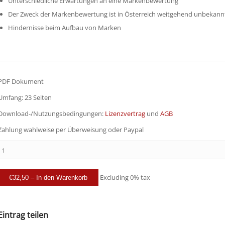
Unterschiedliche Erwartungen an eine Markenbewertung
Der Zweck der Markenbewertung ist in Österreich weitgehend unbekann
Hindernisse beim Aufbau von Marken
PDF Dokument
Umfang: 23 Seiten
Download-/Nutzungsbedingungen:
Lizenzvertrag
und
AGB
Zahlung wahlweise per Überweisung oder Paypal
Excluding 0% tax
€32,50 – In den Warenkorb
Eintrag teilen