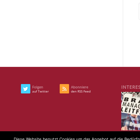
INTERE
Folgen
Abonniere
auf Twitter
den RSS Feed
Diese Website benutzt Cookies um das Angebot auf die Bedürfni