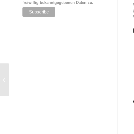
freiwillig bekanntgegebenen Daten zu.
DNA-
Markenwertanalyse &
Branchenstudie