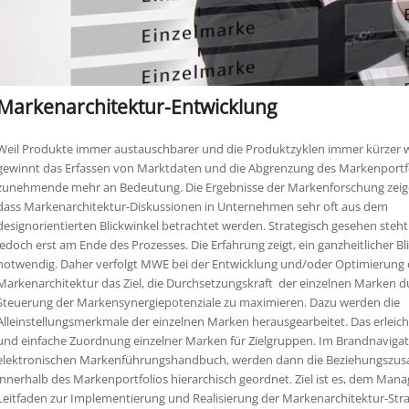
Markenarchitektur-Entwicklung
Weil Produkte immer austauschbarer und die Produktzyklen immer kürzer 
gewinnt das Erfassen von Marktdaten und die Abgrenzung des Markenportf
zunehmende mehr an Bedeutung. Die Ergebnisse der Markenforschung zeig
dass Markenarchitektur-Diskussionen in Unternehmen sehr oft aus dem
designorientierten Blickwinkel betrachtet werden. Strategisch gesehen steht 
jedoch erst am Ende des Prozesses. Die Erfahrung zeigt, ein ganzheitlicher Bli
notwendig. Daher verfolgt MWE bei der Entwicklung und/oder Optimierung 
Markenarchitektur das Ziel, die Durchsetzungskraft der einzelnen Marken du
Steuerung der Markensynergiepotenziale zu maximieren. Dazu werden die
Alleinstellungsmerkmale der einzelnen Marken herausgearbeitet. Das erleicht
und einfache Zuordnung einzelner Marken für Zielgruppen. Im Brandnaviga
elektronischen Markenführungshandbuch, werden dann die Beziehungs
innerhalb des Markenportfolios hierarchisch geordnet. Ziel ist es, dem Ma
Leitfaden zur Implementierung und Realisierung der Markenarchitektur-Strat