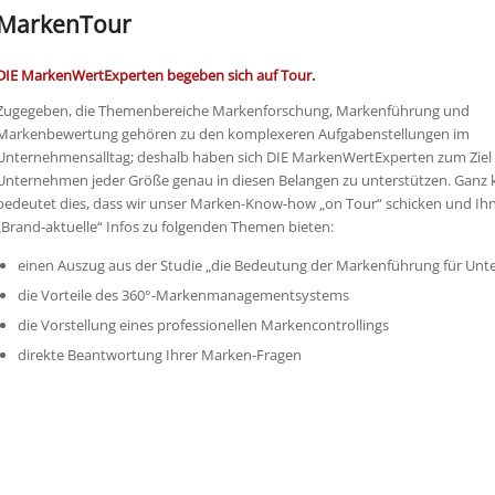
MarkenTour
DIE MarkenWertExperten begeben sich auf Tour.
Zugegeben, die Themenbereiche Markenforschung, Markenführung und
Markenbewertung gehören zu den komplexeren Aufgabenstellungen im
Unternehmensalltag; deshalb haben sich DIE MarkenWertExperten zum Ziel 
Unternehmen jeder Größe genau in diesen Belangen zu unterstützen. Ganz 
bedeutet dies, dass wir unser Marken-Know-how „on Tour“ schicken und Ihn
„Brand-aktuelle“ Infos zu folgenden Themen bieten:
einen Auszug aus der Studie „die Bedeutung der Markenführung für Un
die Vorteile des 360°-Markenmanagementsystems
die Vorstellung eines professionellen Markencontrollings
direkte Beantwortung Ihrer Marken-Fragen