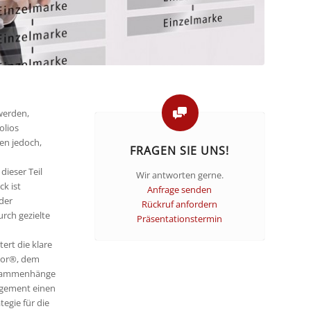
werden,
olios
en jedoch,
FRAGEN SIE UNS!
dieser Teil
Wir antworten gerne.
ck ist
Anfrage senden
der
Rückruf anfordern
rch gezielte
Präsentationstermin
ert die klare
tor®, dem
zusammenhänge
nagement einen
egie für die