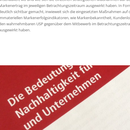
Markenertrag im jeweiligen Betrachtungszeitraum ausgewirkt haben. In Form
deutlich sichtbar gemacht, inwieweit sich die eingesetzten Maßnahmen auf 
immateriellen Markenerfolgsindikatoren, wie Markenbekanntheit, Kundenlo
den wahrnehmbaren USP gegenüber dem Mitbewerb im Betrachtungszeitr
ausgewirkt haben.