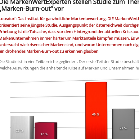
Die MarkenWertExperten stellen Studie zum Th
„Marken-Burn-out“ vor
Loosdorf: Das Institut für ganzheitliche Markenbewertung, DIE MarkenWert
präsentiert seine jüngste Studie. Ausgangspunkt der österreichweit durchge
Erhebung ist die Tatsache, dass vor dem Hintergrund der aktuellen Krise a
Markenunternehmen immer härter um Marktanteile kämpfen müssen. Es w
untersucht wie krisensicher Marken sind, und woran Unternehmen nach ei
ein drohendes Marken-Burn-out zu erkennen glauben.
Die Studie ist in vier Teilbereiche gegliedert. Der erste Teil der Studie beschäft
welche Auswirkungen die anhaltende Krise auf Marken und Unternehmen ha