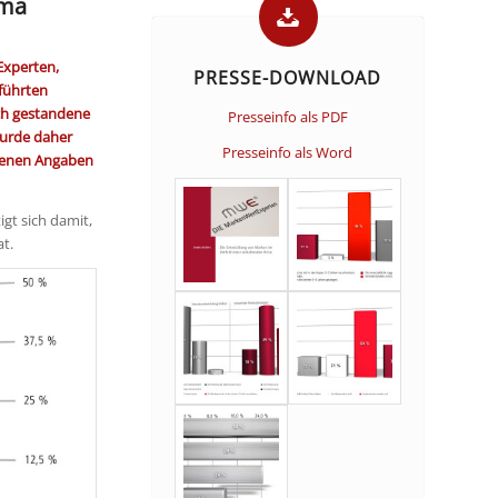
ema
Experten,
PRESSE-DOWNLOAD
führten
uch gestandene
Presseinfo als PDF
urde daher
Presseinfo als Word
genen Angaben
igt sich damit,
t.