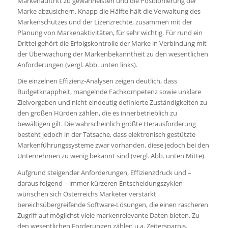
Markenauftritt zu gewährleisten und die Positionierung der
Marke abzusichern. Knapp die Hälfte hält die Verwaltung des
Markenschutzes und der Lizenzrechte, zusammen mit der
Planung von Markenaktivitäten, für sehr wichtig. Für rund ein
Drittel gehört die Erfolgskontrolle der Marke in Verbindung mit
der Überwachung der Markenbekanntheit zu den wesentlichen
Anforderungen (vergl. Abb. unten links).
Die einzelnen Effizienz-Analysen zeigen deutlich, dass
Budgetknappheit, mangelnde Fachkompetenz sowie unklare
Zielvorgaben und nicht eindeutig definierte Zuständigkeiten zu
den großen Hürden zählen, die es innerbetrieblich zu
bewältigen gilt. Die wahrscheinlich größte Herausforderung
besteht jedoch in der Tatsache, dass elektronisch gestützte
Markenführungssysteme zwar vorhanden, diese jedoch bei den
Unternehmen zu wenig bekannt sind (vergl. Abb. unten Mitte).
Aufgrund steigender Anforderungen, Effizienzdruck und –
daraus folgend – immer kürzeren Entscheidungszyklen
wünschen sich Österreichs Marketer verstärkt
bereichsübergreifende Software-Lösungen, die einen rascheren
Zugriff auf möglichst viele markenrelevante Daten bieten. Zu
den wesentlichen Forderungen zählen u.a. Zeitersparnis,