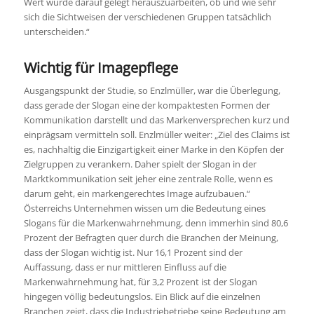
Wert wurde darauf gelegt herauszuarbeiten, ob und wie sehr
sich die Sichtweisen der verschiedenen Gruppen tatsächlich
unterscheiden.“
Wichtig für Imagepflege
Ausgangspunkt der Studie, so Enzlmüller, war die Überlegung,
dass gerade der Slogan eine der kompaktesten Formen der
Kommunikation darstellt und das Markenversprechen kurz und
einprägsam vermitteln soll. Enzlmüller weiter: „Ziel des Claims ist
es, nachhaltig die Einzigartigkeit einer Marke in den Köpfen der
Zielgruppen zu verankern. Daher spielt der Slogan in der
Marktkommunikation seit jeher eine zentrale Rolle, wenn es
darum geht, ein markengerechtes Image aufzubauen.“
Österreichs Unternehmen wissen um die Bedeutung eines
Slogans für die Markenwahrnehmung, denn immerhin sind 80,6
Prozent der Befragten quer durch die Branchen der Meinung,
dass der Slogan wichtig ist. Nur 16,1 Prozent sind der
Auffassung, dass er nur mittleren Einfluss auf die
Markenwahrnehmung hat, für 3,2 Prozent ist der Slogan
hingegen völlig bedeutungslos. Ein Blick auf die einzelnen
Branchen zeigt, dass die Industriebetriebe seine Bedeutung am