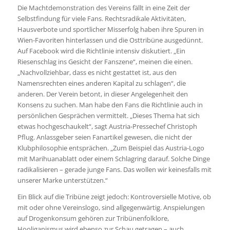
Die Machtdemonstration des Vereins fällt in eine Zeit der
Selbstfindung für viele Fans. Rechtsradikale Aktivitäten,
Hausverbote und sportlicher Misserfolg haben ihre Spuren in
Wien-Favoriten hinterlassen und die Osttribüne ausgedünnt.
Auf Facebook wird die Richtlinie intensiv diskutiert. „Ein
Riesenschlag ins Gesicht der Fanszene“, meinen die einen.
„Nachvollziehbar, dass es nicht gestattet ist, aus den
Namensrechten eines anderen Kapital zu schlagen“, die
anderen. Der Verein betont, in dieser Angelegenheit den
Konsens zu suchen. Man habe den Fans die Richtlinie auch in
persönlichen Gesprächen vermittelt. „Dieses Thema hat sich
etwas hochgeschaukelt“, sagt Austria-Pressechef Christoph
Pflug. Anlassgeber seien Fanartikel gewesen, die nicht der
Klubphilosophie entsprächen. „Zum Beispiel das Austria-Logo
mit Marihuanablatt oder einem Schlagring darauf. Solche Dinge
radikalisieren – gerade junge Fans. Das wollen wir keinesfalls mit
unserer Marke unterstützen.“
Ein Blick auf die Tribüne zeigt jedoch: Kontroversielle Motive, ob
mit oder ohne Vereinslogo, sind allgegenwärtig. Anspielungen
auf Drogenkonsum gehören zur Tribünenfolklore,
Hooliganismus wird ebenso zur Schau getragen – auch