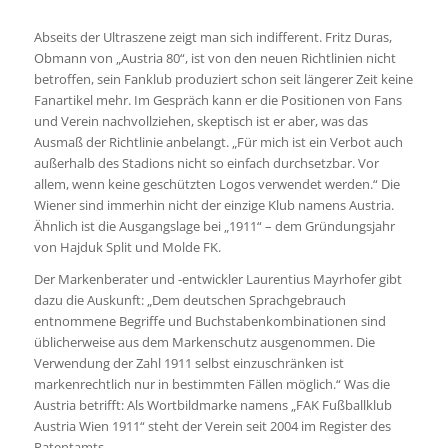
Abseits der Ultraszene zeigt man sich indifferent. Fritz Duras,
Obmann von „Austria 80“, ist von den neuen Richtlinien nicht
betroffen, sein Fanklub produziert schon seit längerer Zeit keine
Fanartikel mehr. Im Gespräch kann er die Positionen von Fans
und Verein nachvollziehen, skeptisch ist er aber, was das
Ausmaß der Richtlinie anbelangt. „Für mich ist ein Verbot auch
außerhalb des Stadions nicht so einfach durchsetzbar. Vor
allem, wenn keine geschützten Logos verwendet werden.“ Die
Wiener sind immerhin nicht der einzige Klub namens Austria.
Ähnlich ist die Ausgangslage bei „1911“ – dem Gründungsjahr
von Hajduk Split und Molde FK.
Der Markenberater und -entwickler Laurentius Mayrhofer gibt
dazu die Auskunft: „Dem deutschen Sprachgebrauch
entnommene Begriffe und Buchstabenkombinationen sind
üblicherweise aus dem Markenschutz ausgenommen. Die
Verwendung der Zahl 1911 selbst einzuschränken ist
markenrechtlich nur in bestimmten Fällen möglich.“ Was die
Austria betrifft: Als Wortbildmarke namens „FAK Fußballklub
Austria Wien 1911“ steht der Verein seit 2004 im Register des
Patentamts.