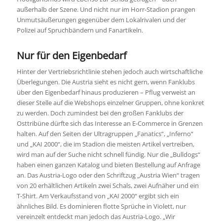
außerhalb der Szene. Und nicht nur im Horr-Stadion prangen
Unmutsäußerungen gegenüber dem Lokalrivalen und der
Polizei auf Spruchbändern und Fanartikeln.
Nur für den Eigenbedarf
Hinter der Vertriebsrichtlinie stehen jedoch auch wirtschaftliche
Überlegungen. Die Austria sieht es nicht gern, wenn Fanklubs
über den Eigenbedarf hinaus produzieren – Pflug verweist an
dieser Stelle auf die Webshops einzelner Gruppen, ohne konkret
zu werden. Doch zumindest bei den großen Fanklubs der
Osttribüne dürfte sich das Interesse an E-Commerce in Grenzen
halten. Auf den Seiten der Ultragruppen „Fanatics“, „Inferno“
und „KAI 2000“, die im Stadion die meisten Artikel vertreiben,
wird man auf der Suche nicht schnell fündig. Nur die „Bulldogs“
haben einen ganzen Katalog und bieten Bestellung auf Anfrage
an. Das Austria-Logo oder den Schriftzug „Austria Wien“ tragen
von 20 erhältlichen Artikeln zwei Schals, zwei Aufnäher und ein
T-Shirt. Am Verkaufsstand von „KAI 2000“ ergibt sich ein
ähnliches Bild. Es dominieren flotte Sprüche in Violett, nur
vereinzelt entdeckt man jedoch das Austria-Logo. „Wir