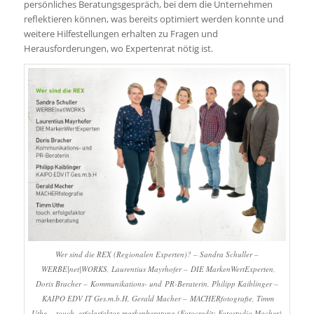
persönliches Beratungsgespräch, bei dem die Unternehmen
reflektieren können, was bereits optimiert werden konnte und
weitere Hilfestellungen erhalten zu Fragen und
Herausforderungen, wo Expertenrat nötig ist.
Wer sind die REX (Regionalen Experten)? – Sandra Schuller –
WERBE|net|WORKS, Laurentius Mayrhofer – DIE MarkenWertExperten,
Doris Bracher – Kommunikations- und PR-Beraterin, Philipp Kaiblinger –
KAIPO EDV IT Ges.m.b.H, Gerald Macher – MACHERfotografie, Timm
Uthe – touch. erfolgsfaktor markenberatung (Fotocredit: Fotostudio Macher)