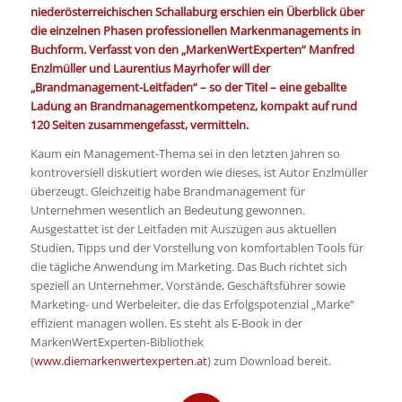
niederösterreichischen Schallaburg erschien ein Überblick über
die einzelnen Phasen professionellen Markenmanagements in
Buchform. Verfasst von den „MarkenWertExperten“ Manfred
Enzlmüller und Laurentius Mayrhofer will der
„Brandmanagement-Leitfaden“ – so der Titel – eine geballte
Ladung an Brandmanagementkompetenz, kompakt auf rund
120 Seiten zusammengefasst, vermitteln.
Kaum ein Management-Thema sei in den letzten Jahren so
kontroversiell diskutiert worden wie dieses, ist Autor Enzlmüller
überzeugt. Gleichzeitig habe Brandmanagement für
Unternehmen wesentlich an Bedeutung gewonnen.
Ausgestattet ist der Leitfaden mit Auszügen aus aktuellen
Studien, Tipps und der Vorstellung von komfortablen Tools für
die tägliche Anwendung im Marketing. Das Buch richtet sich
speziell an Unternehmer, Vorstände, Geschäftsführer sowie
Marketing- und Werbeleiter, die das Erfolgspotenzial „Marke“
effizient managen wollen. Es steht als E-Book in der
MarkenWertExperten-Bibliothek
(
www.diemarkenwertexperten.at
) zum Download bereit.