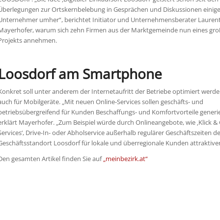
Überlegungen zur Ortskernbelebung in Gesprächen und Diskussionen einige
Unternehmer umher“, berichtet Initiator und Unternehmensberater Laurent
Mayerhofer, warum sich zehn Firmen aus der Marktgemeinde nun eines gro
Projekts annehmen.
Loosdorf am Smartphone
Konkret soll unter anderem der Internetaufritt der Betriebe optimiert werde
auch für Mobilgeräte. „Mit neuen Online-Services sollen geschäfts- und
betriebsübergreifend für Kunden Beschaffungs- und Komfortvorteile generi
erklärt Mayerhofer. „Zum Beispiel würde durch Onlineangebote, wie ‚Klick & 
Services‘, Drive-In- oder Abholservice außerhalb regulärer Geschäftszeiten de
Geschäftsstandort Loosdorf für lokale und überregionale Kunden attraktive
Den gesamten Artikel finden Sie auf
„meinbezirk.at“