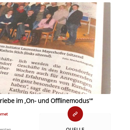
riebe im ‚On- und Offlinemodus'“
ernet
QUELLE
 ersten