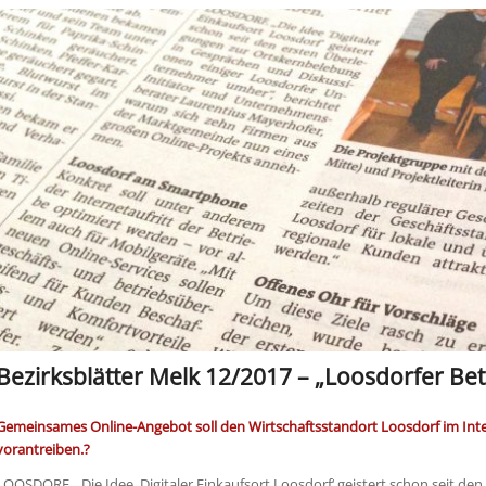
Bezirksblätter Melk 12/2017 – „Loosdorfer Bet
Gemeinsames Online-Angebot soll den Wirtschaftsstandort Loosdorf im Int
vorantreiben.?
LOOSDORF. „Die Idee ‚Digitaler Einkaufsort Loosdorf‘ geistert schon seit den