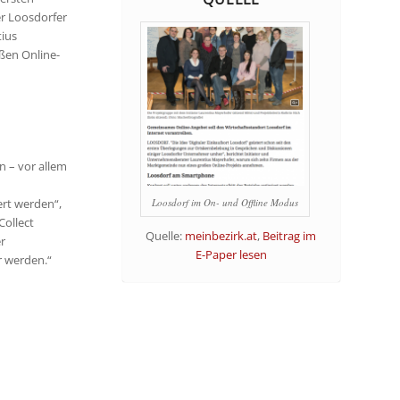
r Loosdorfer
ius
ßen Online-
n – vor allem
Loosdorf im On- und Offline Modus
ert werden“,
Collect
Quelle:
meinbezirk.at
,
Beitrag im
r
E-Paper lesen
r werden.“