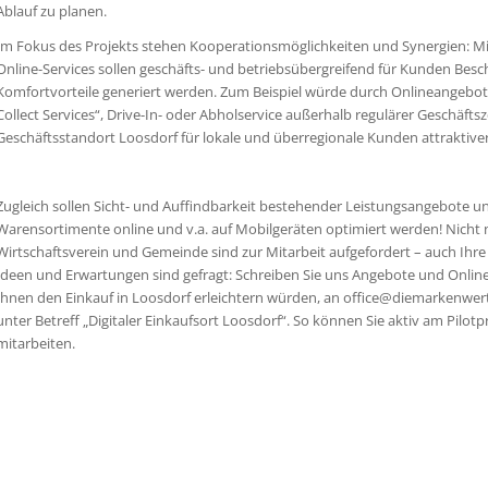
Ablauf zu planen.
Im Fokus des Projekts stehen Kooperationsmöglichkeiten und Synergien: M
Online-Services sollen geschäfts- und betriebsübergreifend für Kunden Bes
Komfortvorteile generiert werden. Zum Beispiel würde durch Onlineangebote
Collect Services“, Drive-In- oder Abholservice außerhalb regulärer Geschäftsz
Geschäftsstandort Loosdorf für lokale und überregionale Kunden attraktive
Zugleich sollen Sicht- und Auffindbarkeit bestehender Leistungsangebote u
Warensortimente online und v.a. auf Mobilgeräten optimiert werden! Nicht n
Wirtschaftsverein und Gemeinde sind zur Mitarbeit aufgefordert – auch Ihre
Ideen und Erwartungen sind gefragt: Schreiben Sie uns Angebote und Online-
Ihnen den Einkauf in Loosdorf erleichtern würden, an office@diemarkenwer
unter Betreff „Digitaler Einkaufsort Loosdorf“. So können Sie aktiv am Pilotp
mitarbeiten.