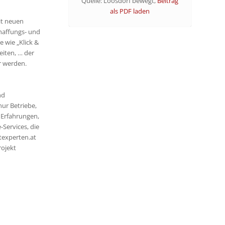
Quelle: Loosdorf bewegt,
Beitrag
als PDF laden
it neuen
chaffungs- und
 wie „Klick &
eiten, … der
r werden.
nd
ur Betriebe,
 Erfahrungen,
Services, die
texperten.at
rojekt