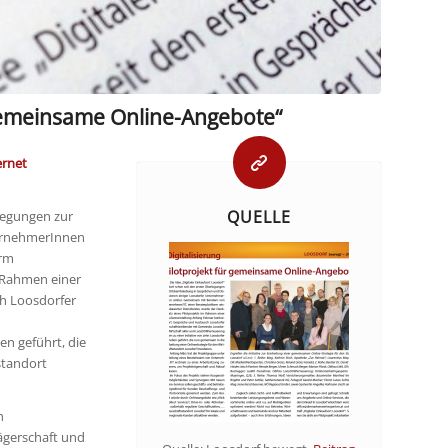
 gemeinsame Online-Angebote“
ernet
QUELLE
rlegungen zur
ternehmerInnen
orm
m Rahmen einer
ch Loosdorfer
n geführt, die
standort
n
ägerschaft und