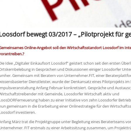
Loosdorf bewegt 03/2017 – „Pilotprojekt für
Gemeinsames Online-Angebot soll den Wirtschaftsstandort Loosdorf im Int
vorantreiben.?
Die Idee „Digitaler Einkaufsort Loosdorf“ geistert schon seit den ersten Übe
Ortskernbelebung in Gesprächen und Diskussionen einiger Loosdorfer Un
umher. Gemeinsam mit Beratern von Unternehmer.FIT, einer Beraterplattf
wissensbasierter Dienstleister, wurde der Denkansatz eines Pilotprojekts i
Impulsveranstaltung Anfang Februar konkretisiert. Gespräche und Austaus
Wirtschaftstreibender mit Gemeinde, Loosdorfer Wirtschaft aktiv und
LoosDORFerneuerung haben zu einer Initiative von zehn Loosdorfer Betriebe
nun gemeinsam in die Erarbeitung einer Onlinestrategie für den Wirtschafts
Loosdorf investieren.
Anfang März trat die Projektgruppe unter Begleitung eines Beraterteams vo
Unternehmer. FIT erstmals zu einer Arbeitssitzung zusammen, um Projekttr