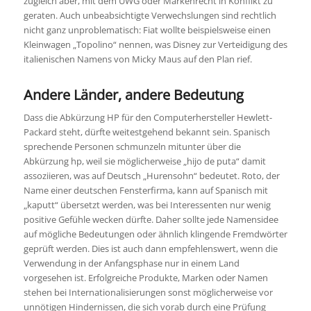
zugleich aber, mit dem UWG oder Markenrecht in Konflikt zu
geraten. Auch unbeabsichtigte Verwechslungen sind rechtlich
nicht ganz unproblematisch: Fiat wollte beispielsweise einen
Kleinwagen „Topolino“ nennen, was Disney zur Verteidigung des
italienischen Namens von Micky Maus auf den Plan rief.
Andere Länder, andere Bedeutung
Dass die Abkürzung HP für den Computerhersteller Hewlett-
Packard steht, dürfte weitestgehend bekannt sein. Spanisch
sprechende Personen schmunzeln mitunter über die
Abkürzung hp, weil sie möglicherweise „hijo de puta“ damit
assoziieren, was auf Deutsch „Hurensohn“ bedeutet. Roto, der
Name einer deutschen Fensterfirma, kann auf Spanisch mit
„kaputt“ übersetzt werden, was bei Interessenten nur wenig
positive Gefühle wecken dürfte. Daher sollte jede Namensidee
auf mögliche Bedeutungen oder ähnlich klingende Fremdwörter
geprüft werden. Dies ist auch dann empfehlenswert, wenn die
Verwendung in der Anfangsphase nur in einem Land
vorgesehen ist. Erfolgreiche Produkte, Marken oder Namen
stehen bei Internationalisierungen sonst möglicherweise vor
unnötigen Hindernissen, die sich vorab durch eine Prüfung