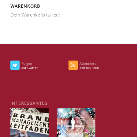
WARENKORB
Dein Warenkorb ist leer.
Folgen
Abonniere
auf Twitter
den RSS Feed
INTERESSANTES