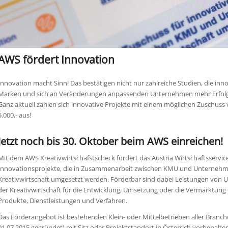
AWS fördert Innovation
Innovation macht Sinn! Das bestätigen nicht nur zahlreiche Studien, die inn
Marken und sich an Veränderungen anpassenden Unternehmen mehr Erfolg
Ganz aktuell zahlen sich innovative Projekte mit einem möglichen Zuschuss 
5.000,- aus!
Jetzt noch bis 30. Oktober beim AWS einreichen!
Mit dem AWS Kreativwirtschafstscheck fördert das Austria Wirtschaftsservic
Innovationsprojekte, die in Zusammenarbeit zwischen KMU und Unternehm
Kreativwirtschaft umgesetzt werden. Förderbar sind dabei Leistungen von
der Kreativwirtschaft für die Entwicklung, Umsetzung oder die Vermarktung 
Produkte, Dienstleistungen und Verfahren.
Das Förderangebot ist bestehenden Klein- oder Mittelbetrieben aller Branc
01.07.2015 gegründet) mit Sitz oder Projektstandort in Österrich vorbehalten