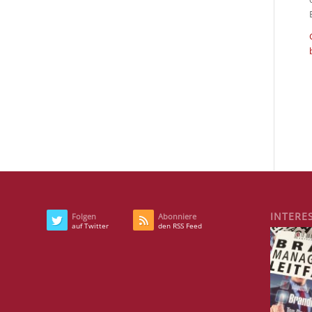
INTERE
Folgen
Abonniere
auf Twitter
den RSS Feed