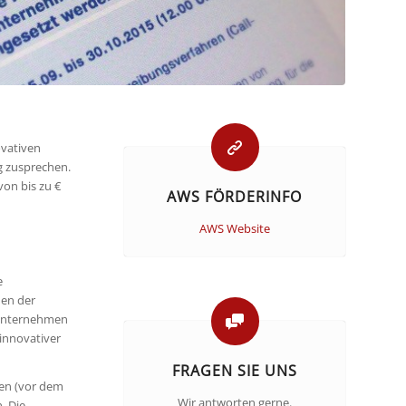
ovativen
 zusprechen.
von bis zu €
AWS FÖRDERINFO
AWS Website
e
en der
 Unternehmen
innovativer
FRAGEN SIE UNS
hen (vor dem
Wir antworten gerne.
. Die