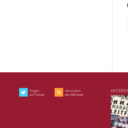
INTERE
Folgen
Abonniere
auf Twitter
den RSS Feed