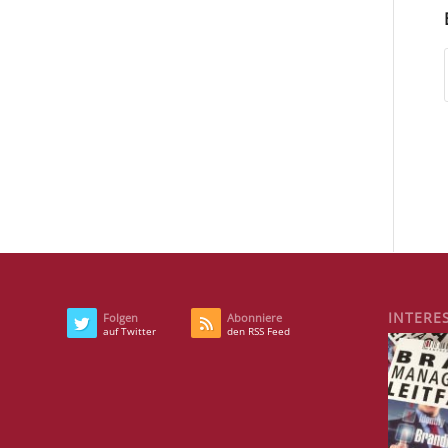
INTERE
Folgen
Abonniere
auf Twitter
den RSS Feed