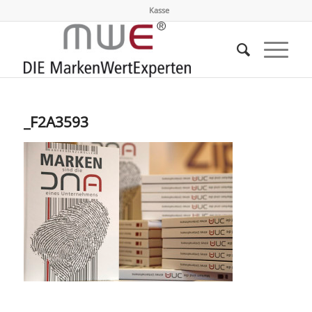
Kasse
_F2A3593